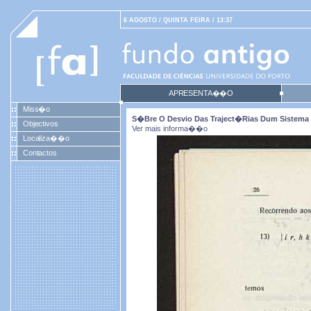
6 AGOSTO / QUINTA FEIRA / 13:37
APRESENTA��O
Miss�o
S�bre O Desvio Das Traject�rias Dum Sistem
Objectivos
Ver mais informa��o
Localiza��o
Contactos