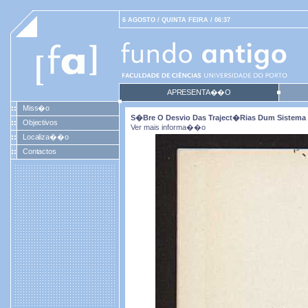
6 AGOSTO / QUINTA FEIRA / 06:37
APRESENTA��O
Miss�o
S�bre O Desvio Das Traject�rias Dum Sistem
Objectivos
Ver mais informa��o
Localiza��o
Contactos