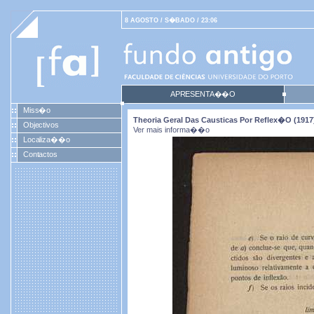
8 AGOSTO / S�BADO / 23:06
APRESENTA��O
Miss�o
Theoria Geral Das Causticas Por Reflex�o (1917
Objectivos
Ver mais informa��o
Localiza��o
Contactos