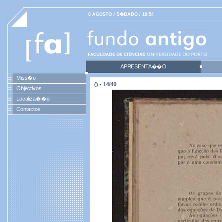
8 AGOSTO / S�BADO / 10:54
APRESENTA��O
Miss�o
() - 14/40
Objectivos
Localiza��o
Contactos