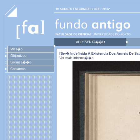
10 AGOSTO / SEGUNDA FEIRA / 20:52
APRESENTA��O
Miss�o
[Ser� Indefinida A Existencia Dos Anneis De Sa
Objectivos
Ver mais informa��o
Localiza��o
Contactos