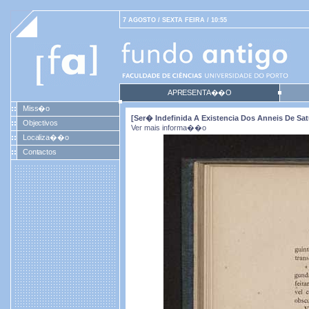
7 AGOSTO / SEXTA FEIRA / 10:55
APRESENTA��O
Miss�o
[Ser� Indefinida A Existencia Dos Anneis De Sa
Objectivos
Ver mais informa��o
Localiza��o
Contactos