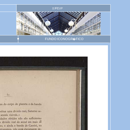
FC
UP
FUNDO ICONOGR�FICO