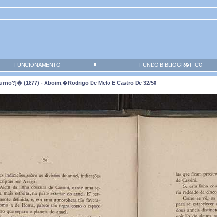
FUNCIONAMENTO
FUNDO BIBLIOGR�FICO
turno?]� (1877) - Aboim,�Rodrigo De Melo E Castro De 32/58