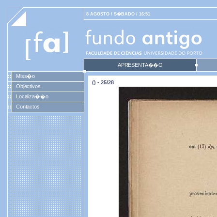
8 AGOSTO / S�BADO / 16:51
APRESENTA��O
Miss�o
() - 25/28
Objectivos
Localiza��o
Contactos