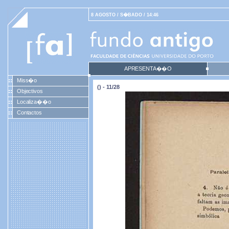
8 AGOSTO / S�BADO / 14:46
APRESENTA��O
Miss�o
() - 11/28
Objectivos
Localiza��o
Contactos