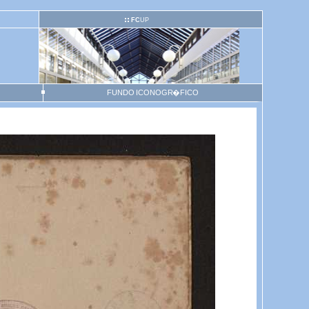
FC
UP
FUNDO ICONOGR�FICO