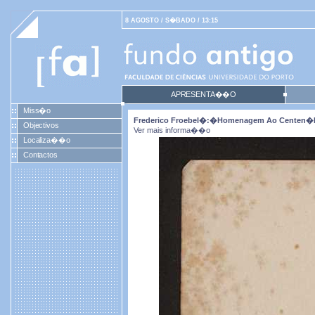
8 AGOSTO / S�BADO / 13:15
APRESENTA��O
Miss�o
Frederico Froebel�:�homenagem Ao Centen�rio
Objectivos
Ver mais informa��o
Localiza��o
Contactos