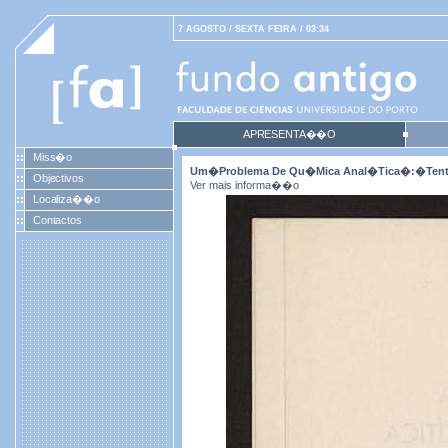
7 AGOSTO / SEXTA FEIRA / 03:34
APRESENTA��O
Miss�o
Um�problema De Qu�mica Anal�tica�:�tentat
Objectivos
Ver mais informa��o
Localiza��o
Contactos