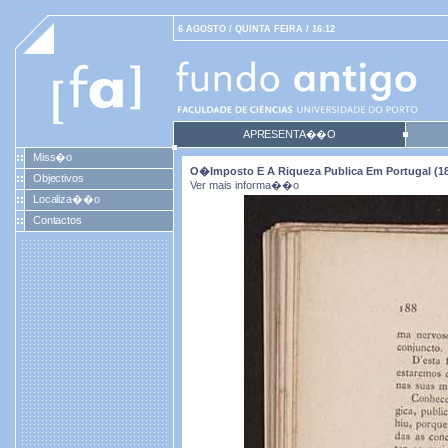
6 AGOSTO / QUINTA FEIRA / 16:12
APRESENTA��O
Miss�o
O�imposto E A Riqueza Publica Em Portugal (18
Objectivos
Ver mais informa��o
Localiza��o
Contactos