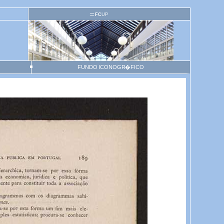
FC
UP
FUNDO ICONOGR�FICO