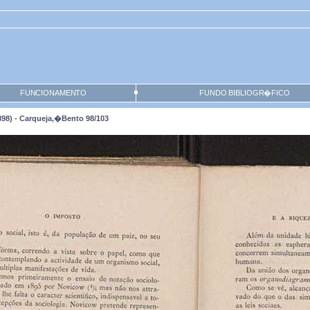
FUNCIONAMENTO
FUNDO BIBLIOGR�FICO
98) - Carqueja,�Bento 98/103