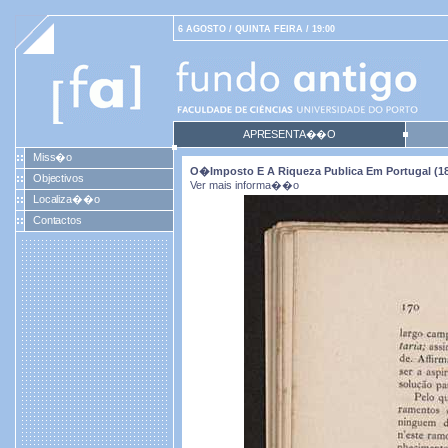
6 AGOSTO / QUINTA FEIRA / 19:00
APRESENTA��O
Miss�o
O�imposto E A Riqueza Publica Em Portugal (18
Objectivos
Ver mais informa��o
Localiza��o
Contactos