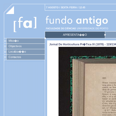
7 AGOSTO / SEXTA FEIRA / 12:45
APRESENTA��O
Miss�o
Jornal De Horticultura Pr�tica IX (1878) - 119/13
Objectivos
Localiza��o
Contactos