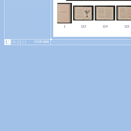
1
113
114
115
FCUP 2026