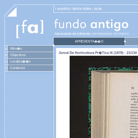
7 AGOSTO / SEXTA FEIRA / 20:28
APRESENTA��O
Miss�o
Jornal De Horticultura Pr�tica IX (1878) - 21/134
Objectivos
Localiza��o
Contactos