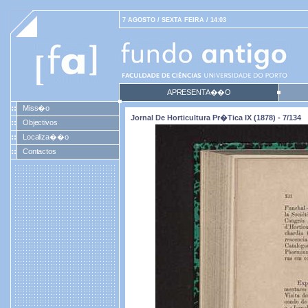
7 AGOSTO / SEXTA FEIRA / 14:03
APRESENTA��O
Miss�o
Jornal De Horticultura Pr�tica IX (1878) - 7/134
Objectivos
Localiza��o
Contactos