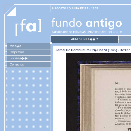
6 AGOSTO / QUINTA FEIRA / 16:35
APRESENTA��O
Miss�o
Jornal De Horticultura Pr�tica VI (1875) - 32/127
Objectivos
Localiza��o
Contactos