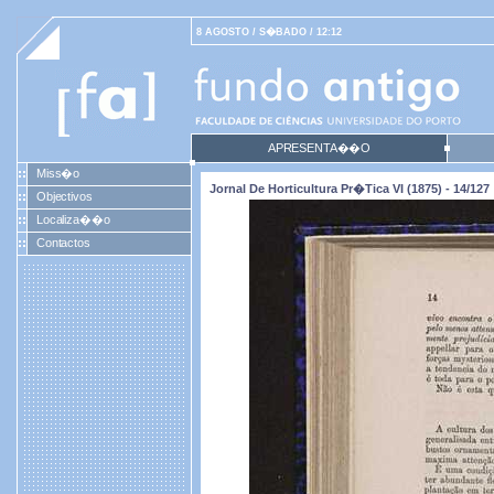
8 AGOSTO / S�BADO / 12:12
APRESENTA��O
Miss�o
Jornal De Horticultura Pr�tica VI (1875) - 14/127
Objectivos
Localiza��o
Contactos