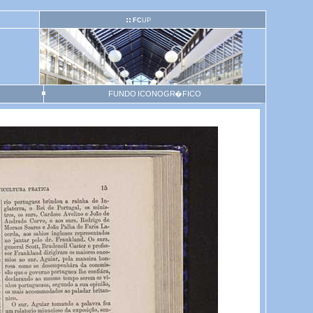
FC
UP
FUNDO ICONOGR�FICO