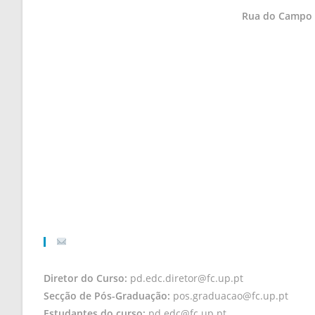
Rua do Campo A
Diretor do Curso:
pd.edc.diretor@fc.up.pt
Secção de Pós-Graduação:
pos.graduacao@fc.up.pt
Estudantes do curso:
pd.edc@fc.up.pt