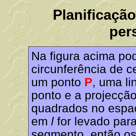
Planificaçã
per
Na figura acima p
circunferência de c
um ponto
P
, uma l
ponto e a projecção
quadrados no espaç
em
l
for levado par
segmento, então os 