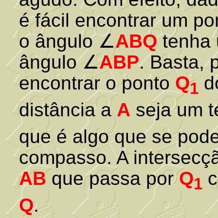
é fácil encontrar um p
o ângulo ∠
ABQ
tenha 
ângulo ∠
ABP
. Basta, 
encontrar o ponto
Q
d
1
distância a
A
seja um t
que é algo que se pode
compasso. A intersecçã
AB
que passa por
Q
c
1
Q
.