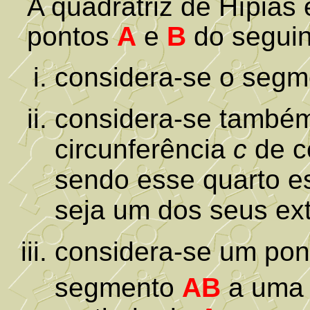
A quadratriz de Hípias é
pontos
A
e
B
do seguin
considera-se o segm
considera-se també
circunferência
c
de c
sendo esse quarto e
seja um dos seus ex
considera-se um po
segmento
AB
a uma 