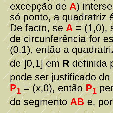
excepção de
A
) inters
só ponto, a quadratriz 
De facto, se
A
= (1,0),
de circunferência for 
(0,1), então a quadratr
de ]0,1] em
R
definida 
pode ser justificado d
P
= (
x
,0), então
P
per
1
1
do segmento
AB
e, por