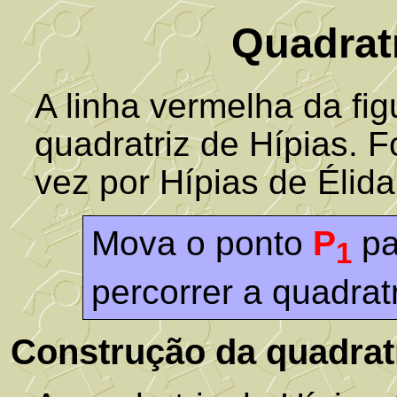
Quadratr
A linha vermelha da fi
quadratriz de Hípias. F
vez por Hípias de Élida
Mova o ponto
P
pa
1
percorrer a quadratr
Construção da quadrat