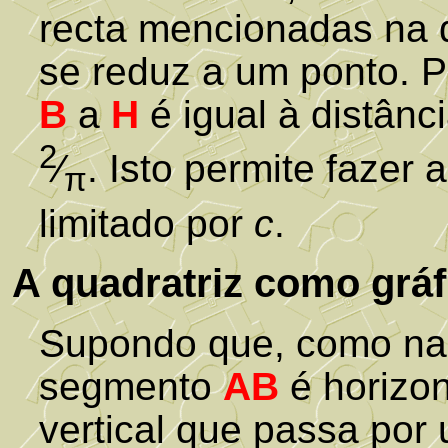
recta mencionadas na d
se reduz a um ponto. Po
B
a
H
é igual à distânc
2
⁄
. Isto permite fazer 
π
limitado por
c
.
A quadratriz como gráf
Supondo que, como na 
segmento
AB
é horizon
vertical que passa por