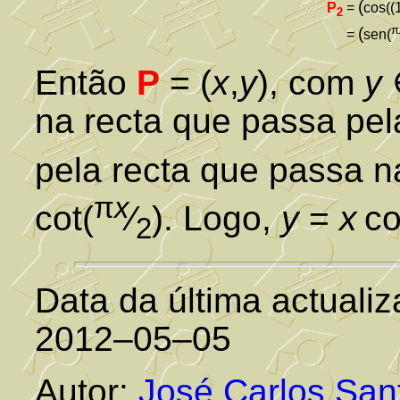
(
P
=
cos((
2
π
(
=
sen(
Então
P
= (
x
,
y
), com
y
na recta que passa pel
pela recta que passa n
π
x
cot(
⁄
). Logo,
y
=
x
co
2
Data da última actuali
2012–05–05
Autor:
José Carlos San