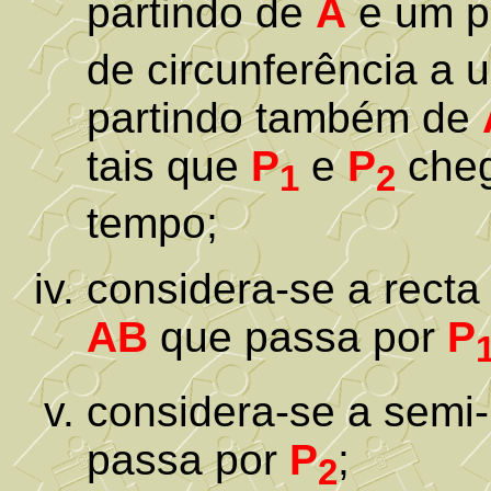
partindo de
A
e um p
de circunferência a 
partindo também de
tais que
P
e
P
cheg
1
2
tempo;
considera-se a rect
AB
que passa por
P
considera-se a semi
passa por
P
;
2