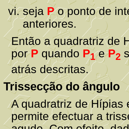
seja
P
o ponto de int
anteriores.
Então a quadratriz de H
por
P
quando
P
e
P
s
1
2
atrás descritas.
Trissecção do ângulo
A quadratriz de Hípias é
permite efectuar a tri
agudo. Com efeito, da