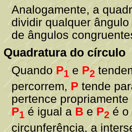
Analogamente, a quadra
dividir qualquer ângu
de ângulos congruentes
Quadratura do círculo
Quando
P
e
P
tendem
1
2
percorrem,
P
tende par
pertence propriamente 
P
é igual a
B
e
P
é o 
1
2
circunferência, a inter