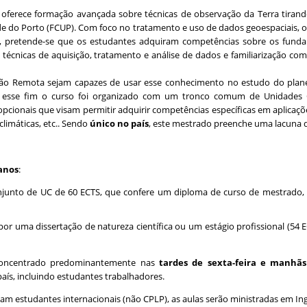
oferece formação avançada sobre técnicas de observação da Terra tiran
de do Porto (FCUP). Com foco no tratamento e uso de dados geoespaciais, o
s, pretende-se que os estudantes adquiram competências sobre os fund
 técnicas de aquisição, tratamento e análise de dados e familiarização co
ão Remota sejam capazes de usar esse conhecimento no estudo do plan
a esse fim o curso foi organizado com um tronco comum de Unidades C
cionais que visam permitir adquirir competências específicas em aplicaçõe
 climáticas, etc.. Sendo
único no país
, este mestrado preenche uma lacuna 
 anos
:
unto de UC de 60 ECTS, que confere um diploma de curso de mestrado, 
r uma dissertação de natureza científica ou um estágio profissional (54 ECT
concentrado predominantemente nas
tardes de sexta-feira e manhã
aís, incluindo estudantes trabalhadores.
m estudantes internacionais (não CPLP), as aulas serão ministradas em Ing