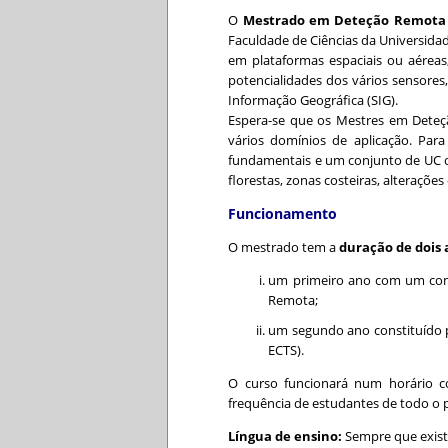
O
Mestrado em Deteção Remota
Faculdade de Ciências da Universida
em plataformas espaciais ou aérea
potencialidades dos vários sensores,
Informação Geográfica (SIG).
Espera-se que os Mestres em Deteç
vários domínios de aplicação. Par
fundamentais e um conjunto de UC op
florestas, zonas costeiras, alterações
Funcionamento
O mestrado tem a
duração de dois
um primeiro ano com um conj
Remota;
um segundo ano constituído po
ECTS).
O curso funcionará num horário 
frequência de estudantes de todo o p
Língua de ensino:
Sempre que exista