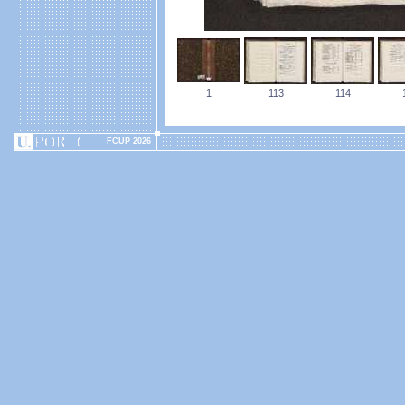
1
113
114
FCUP 2026