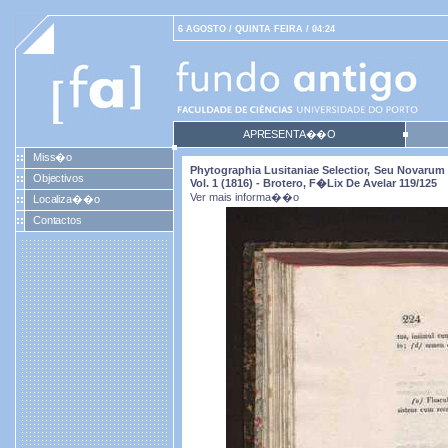
6 AGOSTO / QUINTA FEIRA / 04:24
APRESENTA��O
Miss�o
Phytographia Lusitaniae Selectior, Seu Novarum 
Objectivos
Vol. 1 (1816) - Brotero, F�lix De Avelar 119/125
Ver mais informa��o
Localiza��o
Contactos