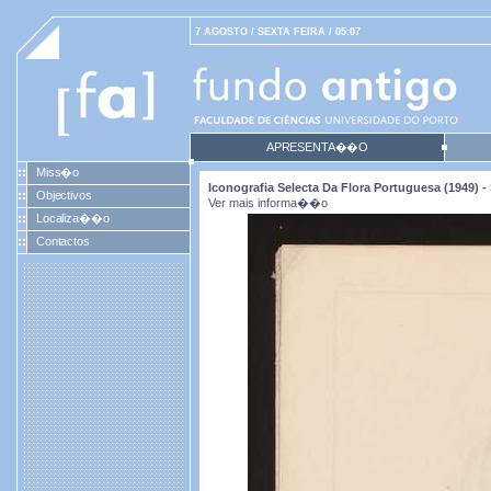
7 AGOSTO / SEXTA FEIRA / 05:07
APRESENTA��O
Miss�o
Iconografia Selecta Da Flora Portuguesa (1949)
Objectivos
Ver mais informa��o
Localiza��o
Contactos