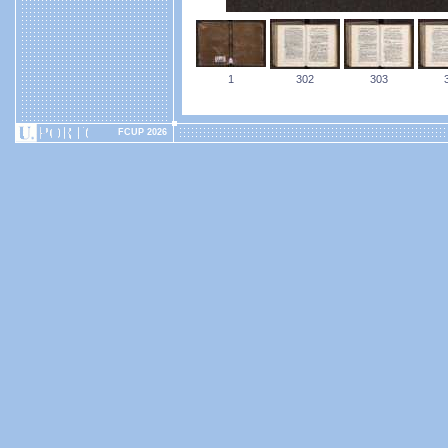
1
302
303
FCUP 2026