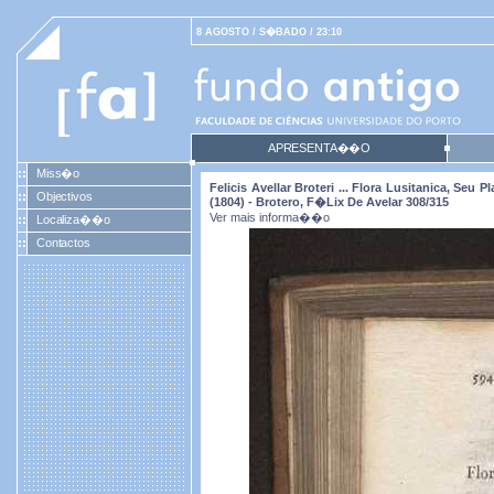
8 AGOSTO / S�BADO / 23:10
APRESENTA��O
Miss�o
Felicis Avellar Broteri ... Flora Lusitanica, Se
Objectivos
(1804) - Brotero, F�lix De Avelar 308/315
Ver mais informa��o
Localiza��o
Contactos