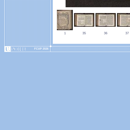
1
35
36
37
FCUP 2026