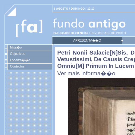
9 AGOSTO / DOMINGO / 12:10
APRESENTA��O
Miss�o
Petri Nonii Salacie[n]sis,
Objectivos
Vetustissimi, De Causis Cr
Localiza��o
Omniu[m] Primum In Lucem E
Contactos
Ver mais informa��o