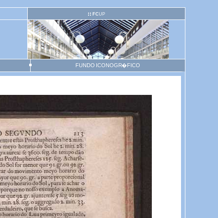
FC
UP
FUNDO ICONOGR�FICO