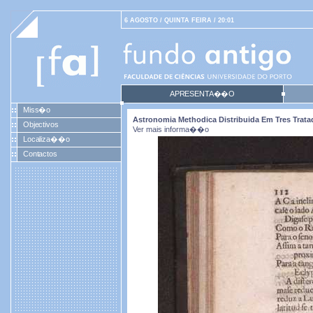
6 AGOSTO / QUINTA FEIRA / 20:01
APRESENTA��O
Miss�o
Astronomia Methodica Distribuida Em Tres Tratad
Objectivos
Ver mais informa��o
Localiza��o
Contactos