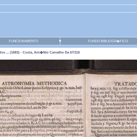
FUNCIONAMENTO
FUNDO BIBLIOGR�FICO
os ... (1683) - Costa, Ant�nio Carvalho Da 67/116