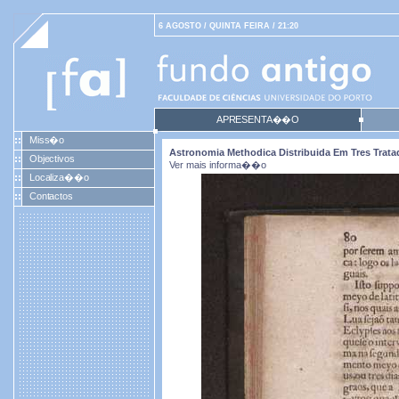
6 AGOSTO / QUINTA FEIRA / 21:20
APRESENTA��O
Miss�o
Astronomia Methodica Distribuida Em Tres Tratad
Objectivos
Ver mais informa��o
Localiza��o
Contactos