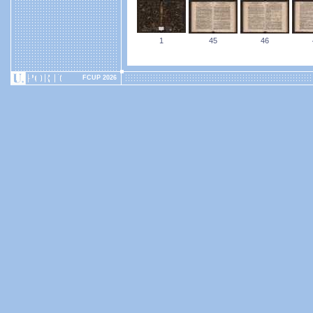
1
45
46
FCUP 2026