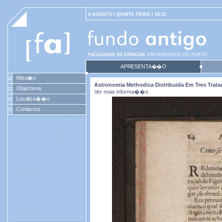
6 AGOSTO / QUINTA FEIRA / 19:12
APRESENTA��O
Miss�o
Astronomia Methodica Distribuida Em Tres Tratad
Objectivos
Ver mais informa��o
Localiza��o
Contactos