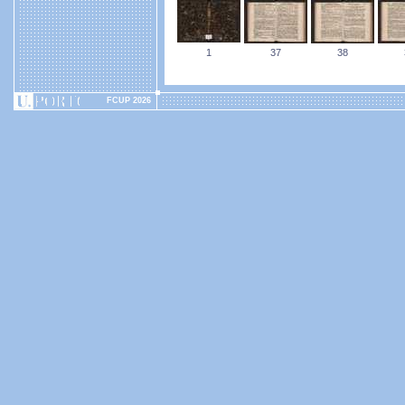
1
37
38
FCUP 2026