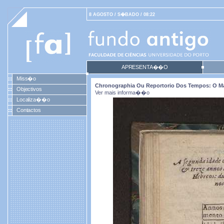
8 AGOSTO / S�BADO / 08:22
APRESENTA��O
Miss�o
Chronographia Ou Reportorio Dos Tempos: O Mai
Objectivos
Ver mais informa��o
Localiza��o
Contactos