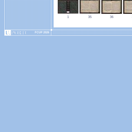
1
35
36
FCUP 2026