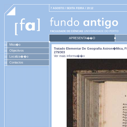
7 AGOSTO / SEXTA FEIRA / 19:12
APRESENTA��O
Miss�o
Tratado Elementar De Geografia Astron�mica, Fiz
Objectivos
279/303
Ver mais informa��o
Localiza��o
Contactos