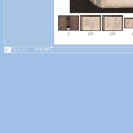
1
273
274
FCUP 2026