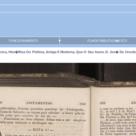
FUNCIONAMENTO
FUNDO BIBLIOGR�FICO
ica, Hist�rica Ou Politica, Antiga E Moderna, Que O Seu Autor, D. Jos� De Urcullu, 