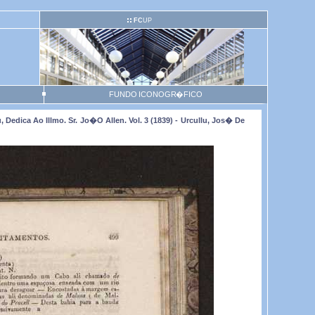
FC
UP
FUNDO ICONOGR�FICO
Dedica Ao Illmo. Sr. Jo�o Allen. Vol. 3 (1839) - Urcullu, Jos� De