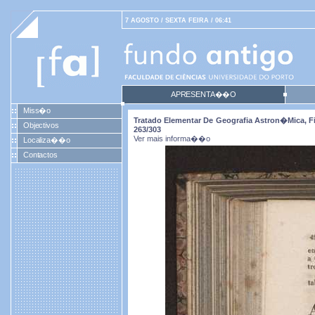
7 AGOSTO / SEXTA FEIRA / 06:41
APRESENTA��O
Miss�o
Tratado Elementar De Geografia Astron�mica, Fiz
Objectivos
263/303
Ver mais informa��o
Localiza��o
Contactos