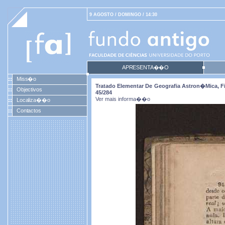
9 AGOSTO / DOMINGO / 14:30
APRESENTA��O
Miss�o
Tratado Elementar De Geografia Astron�mica, Fiz
Objectivos
45/284
Ver mais informa��o
Localiza��o
Contactos