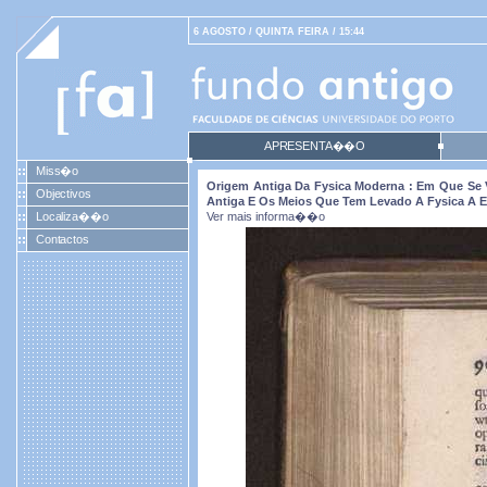
6 AGOSTO / QUINTA FEIRA / 15:44
APRESENTA��O
Miss�o
Origem Antiga Da Fysica Moderna : Em Que Se
Objectivos
Antiga E Os Meios Que Tem Levado A Fysica A E
Localiza��o
Ver mais informa��o
Contactos