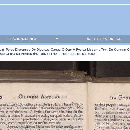
FUNCIONAMENTO
FUNDO BIBLIOGR�FICO
 V� Pelos Discursos De Diversas Cartas O Que A Fysica Moderna Tem De Comum C
ste Gr�o De Perfei��o. Vol. 3 (1753) - Regnault, No�l 50/85