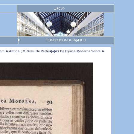
FC
UP
FUNDO ICONOGR�FICO
om A Antiga ; O Grau De Perfei��o Da Fysica Moderna Sobre A