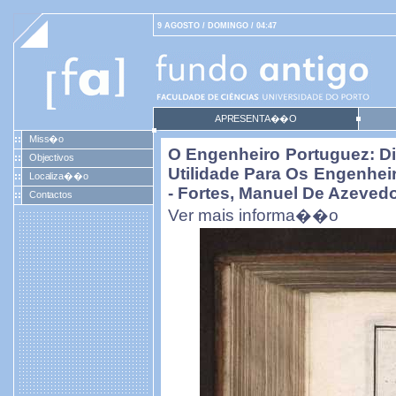
9 AGOSTO / DOMINGO / 04:47
APRESENTA��O
Miss�o
O Engenheiro Portuguez: Di
Objectivos
Utilidade Para Os Engenheir
Localiza��o
- Fortes, Manuel De Azeved
Contactos
Ver mais informa��o