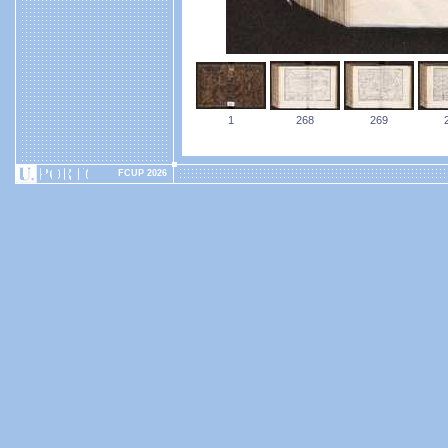
1
268
269
FCUP 2026