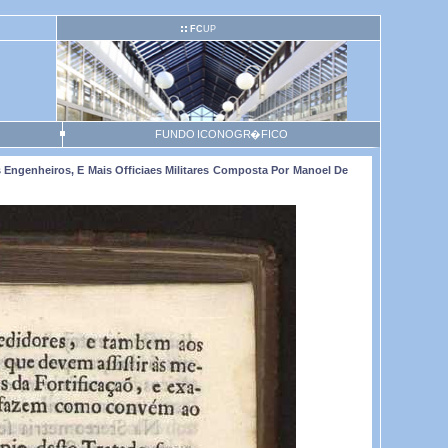
FC
UP
FUNDO ICONOGR�FICO
s Engenheiros, E Mais Officiaes Militares Composta Por Manoel De