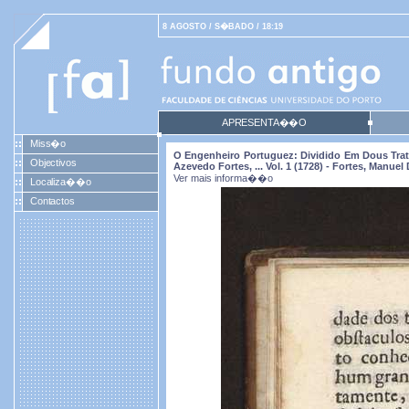
8 AGOSTO / S�BADO / 18:19
APRESENTA��O
Miss�o
O Engenheiro Portuguez: Dividido Em Dous Trata
Objectivos
Azevedo Fortes, ... Vol. 1 (1728) - Fortes, Manue
Ver mais informa��o
Localiza��o
Contactos