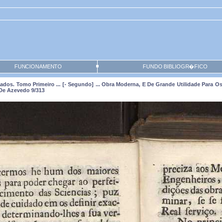
FUNCIONAMENTO
FUNDO BIBLIOGR�FICO
dos. Tomo Primeiro ... [- Segundo] ... Obra Moderna, E De Grande Utilidade Para O
l De Azevedo 9/313