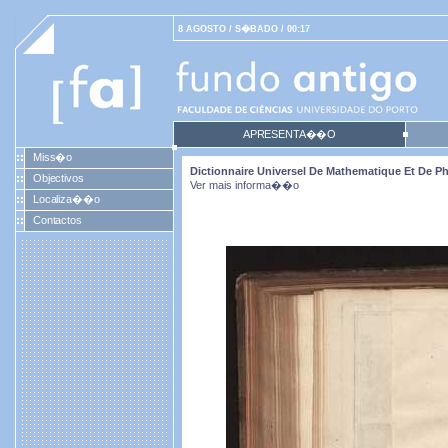
8 AGOSTO / S�BADO / 00:17
APRESENTA��O
Miss�o
Dictionnaire Universel De Mathematique Et De Phy
Objectivos
Ver mais informa��o
Localiza��o
Contactos