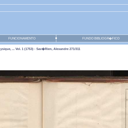
FUNCIONAMENTO
FUNDO BIBLIOGR�FICO
sique, ... Vol. 1 (1753) - Sav�rien, Alexandre 271/311