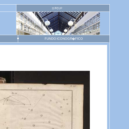
FC
UP
FUNDO ICONOGR�FICO