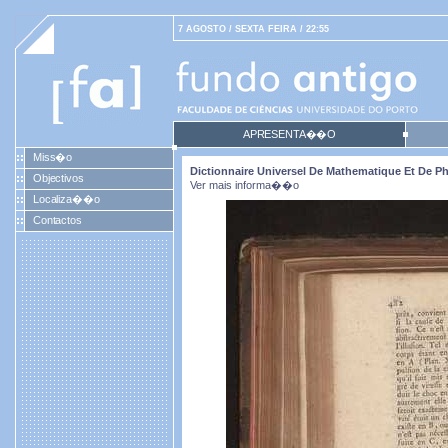
7 AGOSTO / SEXTA FEIRA / 22:55
APRESENTA��O
Miss�o
Dictionnaire Universel De Mathematique Et De Phy
Objectivos
Ver mais informa��o
Localiza��o
Contactos