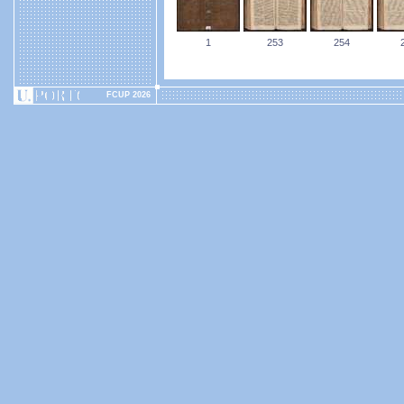
1
253
254
FCUP 2026