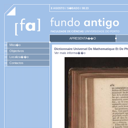
8 AGOSTO / S�BADO / 08:23
APRESENTA��O
Miss�o
Dictionnaire Universel De Mathematique Et De Phy
Objectivos
Ver mais informa��o
Localiza��o
Contactos