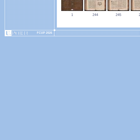
1
244
245
FCUP 2026