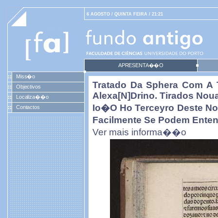
6 AGOSTO / QUINTA FEIRA / 21:21
APRESENTA��O
Miss�o
Tratado Da Sphera Com A 
Objectivos
Alexa[n]drino. Tirados No
Localiza��o
Io�o Ho Terceyro Deste N
Contactos
Facilmente Se Podem Entend
Ver mais informa��o