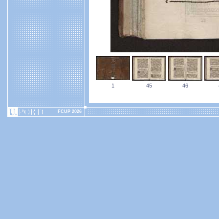
1
45
46
FCUP 2026