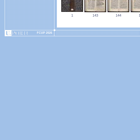
1
143
144
FCUP 2026