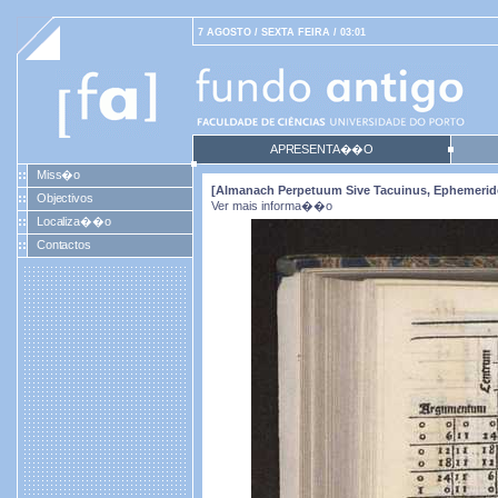
7 AGOSTO / SEXTA FEIRA / 03:01
APRESENTA��O
Miss�o
[Almanach Perpetuum Sive Tacuinus, Ephemeride
Objectivos
Ver mais informa��o
Localiza��o
Contactos