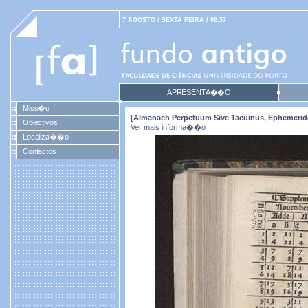
7 AGOSTO / SEXTA FEIRA / 08:57
APRESENTA��O
Miss�o
[Almanach Perpetuum Sive Tacuinus, Ephemeride
Objectivos
Ver mais informa��o
Localiza��o
Contactos