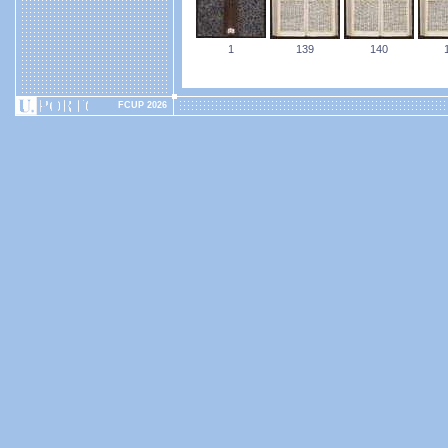
1
139
140
FCUP 2026