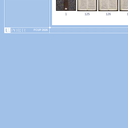
1
125
126
FCUP 2026