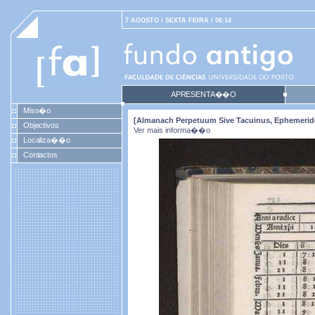
7 AGOSTO / SEXTA FEIRA / 06:14
APRESENTA��O
Miss�o
[Almanach Perpetuum Sive Tacuinus, Ephemeride
Objectivos
Ver mais informa��o
Localiza��o
Contactos