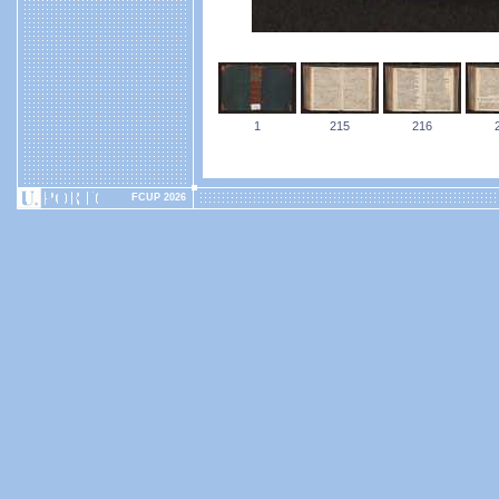
1
215
216
FCUP 2026