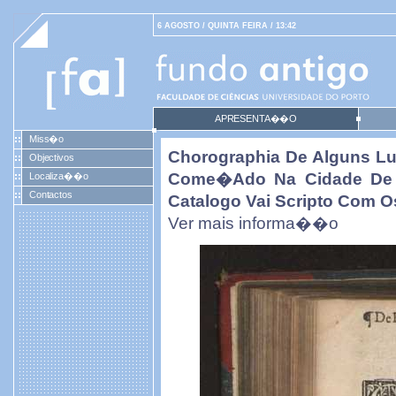
6 AGOSTO / QUINTA FEIRA / 13:42
APRESENTA��O
Miss�o
Chorographia De Alguns 
Objectivos
Come�ado Na Cidade De B
Localiza��o
Contactos
Catalogo Vai Scripto Com O
Ver mais informa��o