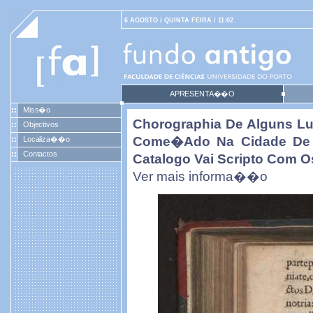
6 AGOSTO / QUINTA FEIRA / 11:02
APRESENTA��O
Miss�o
Chorographia De Alguns 
Objectivos
Come�ado Na Cidade De B
Localiza��o
Contactos
Catalogo Vai Scripto Com O
Ver mais informa��o