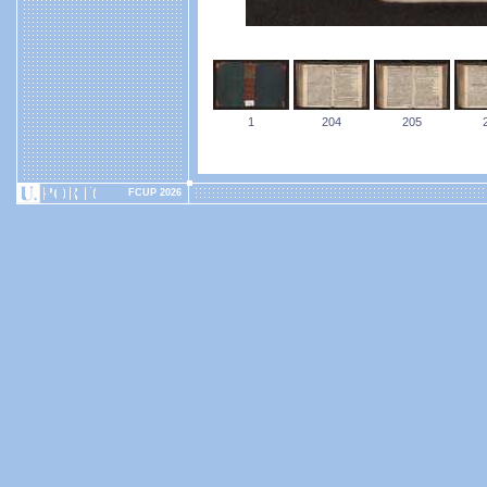
1
204
205
FCUP 2026