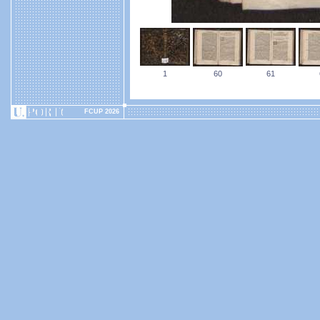
1
60
61
FCUP 2026