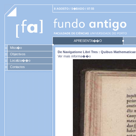
8 AGOSTO / S�BADO / 07:55
APRESENTA��O
Miss�o
De Navigatione Libri Tres : Quibus Mathematicae 
Objectivos
Ver mais informa��o
Localiza��o
Contactos