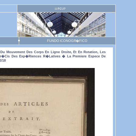
FC
UP
FUNDO ICONOGR�FICO
 Du Mouvement Des Corps En Ligne Droite, Et En Rotation, Les
n Pr�cis Des Exp�riences R�latives � La Premiere Espece De
2/18