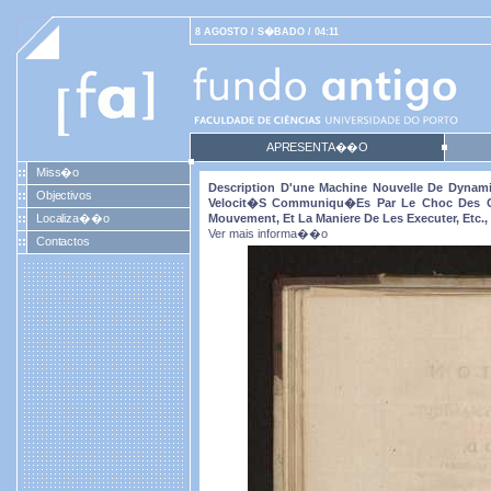
8 AGOSTO / S�BADO / 04:11
APRESENTA��O
Miss�o
Description D'une Machine Nouvelle De Dynam
Objectivos
Velocit�s Communiqu�es Par Le Choc Des Cor
Localiza��o
Mouvement, Et La Maniere De Les Executer, Etc.
Ver mais informa��o
Contactos