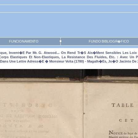
FUNCIONAMENTO
FUNDO BIBLIOGR�FICO
ique, Invent�e Par Mr. G. Atwood... On Rend Tr�s Ais�ment Sensibles Les Loix
ps Elastiques Et Non-Elastiques, La Resistance Des Fluides, Etc. : Avec U
, Dans Une Lettre Adress�e � Monsieur Volta (1780) - Magalh�es, Jo�o Jacinto De 