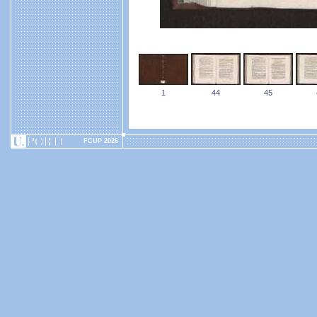
1
44
45
FCUP 2026