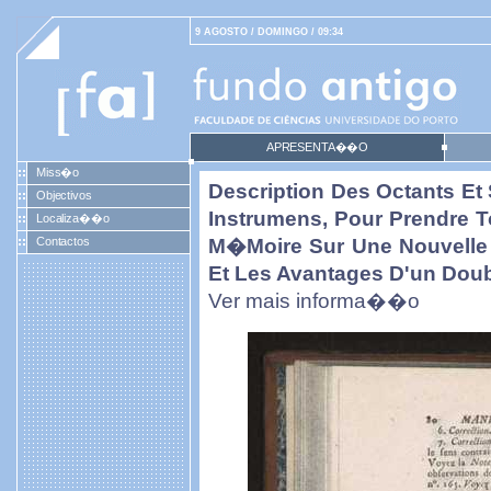
9 AGOSTO / DOMINGO / 09:34
APRESENTA��O
Miss�o
Description Des Octants Et 
Objectivos
Instrumens, Pour Prendre 
Localiza��o
Contactos
M�moire Sur Une Nouvelle 
Et Les Avantages D'un Dou
Ver mais informa��o