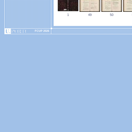
1
49
50
FCUP 2026