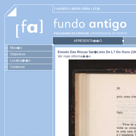
7 AGOSTO / SEXTA FEIRA / 17:30
APRESENTA��O
Miss�o
Estudo Das Riscas Sat�lites De L? Do Ouro (19
Objectivos
Ver mais informa��o
Localiza��o
Contactos