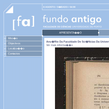
8 AGOSTO / S�BADO / 04:00
APRESENTA��O
Miss�o
Anu�rio Da Faculdade De Sci�ncias Da Universida
Objectivos
Ver mais informa��o
Localiza��o
Contactos