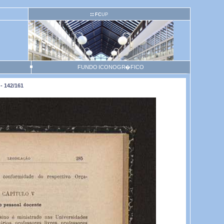
FC
UP
FUNDO ICONOGR�FICO
- 142/161