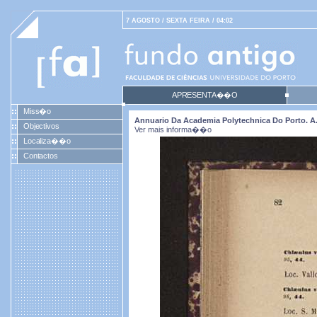
7 AGOSTO / SEXTA FEIRA / 04:02
APRESENTA��O
Miss�o
Annuario Da Academia Polytechnica Do Porto. A. 2
Objectivos
Ver mais informa��o
Localiza��o
Contactos