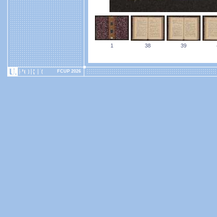
1
38
39
FCUP 2026